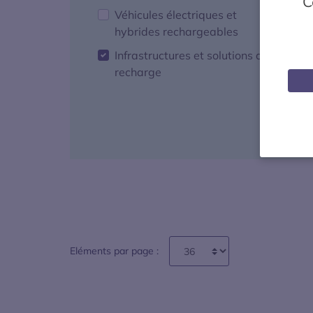
C
Véhicules électriques et
F
hybrides rechargeables
d
Infrastructures et solutions de
recharge
Eléments par page :