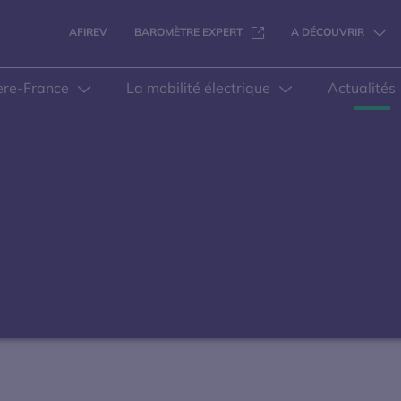
S'OUVRE DANS UNE NOUVELL
AFIREV
BAROMÈTRE EXPERT
A DÉCOUVRIR
ere-France
La mobilité électrique
Actualités