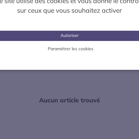
e site utilise des cookies et vous donne le contrô
La mobilité électrique en
sur ceux que vous souhaitez activer
lottes d'entreprise et
action
'autopartage
Services à la mobilité
Autoriser
Paramétrer les cookies
RÉINITIALISER LES FILTRES
FILTRER
Aucun article trouvé