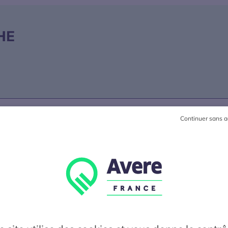
HE
Continuer sans a
R
J
K
L
M
N
O
P
Q
R
S
T
U
V