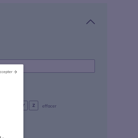
ccepter
W
X
Y
Z
la sélection
effacer