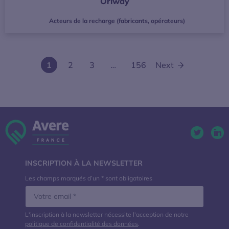
Oriway
Acteurs de la recharge (fabricants, opérateurs)
1
2
3
…
156
Next
Twitter. 
Lin
INSCRIPTION À LA NEWSLETTER
Les champs marqués d’un * sont obligatoires
L'inscription à la newsletter nécessite l'acception de notre
politique de confidentialité des données
.