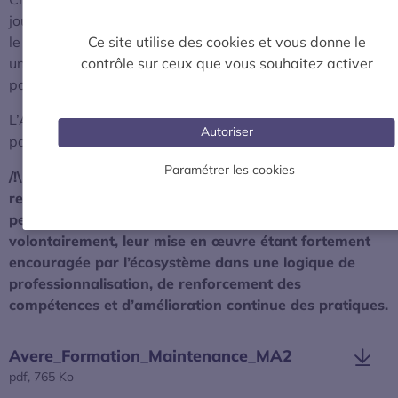
jour en juin 2026 : un référentiel MA2 qui vient compléter
Ce site utilise des cookies et vous donne le
le MA1 sur la maintenance des points de recharge AC et
contrôle sur ceux que vous souhaitez activer
un référentiel MA3 qui porte sur la maintenance des
points de recharge DC.
L’Avere-France invite l’ensemble de l’écosystème et des
Autoriser
parties prenantes à s’emparer de ces référentiels.
Paramétrer les cookies
/!\
Pour rappel, à ce jour, ces deux référentiels ne
revêtent pas de caractère obligatoire. Les acteurs
peuvent néanmoins choisir de s’y conformer
volontairement, leur mise en œuvre étant fortement
encouragée par l’écosystème dans une logique de
professionnalisation, de renforcement des
compétences et d’amélioration continue des pratiques.
Avere_Formation_Maintenance_MA2
pdf, 765 Ko
S’ouvre dans une nouvelle fenêtre