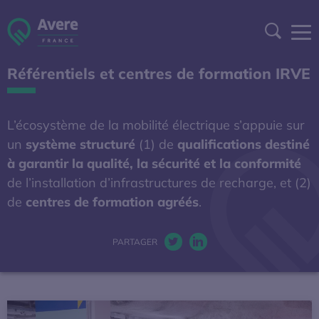
Aller à la navigation
Aller au contenu
Aller au pied de page
Panneau de gestion des cookies
Recher
Référentiels et centres de formation IRVE
DEVENIR ADHÉRENT
ESPACE ADHÉRENT
L’écosystème de la mobilité électrique s’appuie sur
un
système structuré
(1)
de
qualifications destiné
A DÉCOUVRIR
à garantir la qualité, la sécurité et la conformité
de l’installation d’infrastructures de recharge, et (2)
de
centres de formation
agréés
S'OUVRE DANS UNE NOUVELL
.
BAROMÈTRE EXPERT
AFIREV
PARTAGER
Twitter. S’ouvre dans une nou
LinkedIn. S’ouvre dans u
L’Avere-France