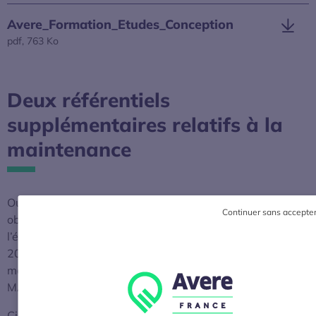
S’ouvre dans une nouvelle fenêtre
Avere_Formation_Etudes_Conception
pdf, 763 Ko
S’ouvre dans une nouvelle fenêtre
Deux référentiels
supplémentaires relatifs à la
maintenance
Outre les cinq référentiels de formation rendus
Continuer sans accepte
obligatoires par l’arrêté du 27 octobre 2021,
l’écosystème de la mobilité électrique a réalisé en février
2024 deux référentiels supplémentaires dédiés à la
maintenance des points de recharge afin de compléter le
MA1.
Ci-dessous, les deux nouveaux référentiels ont été mis à