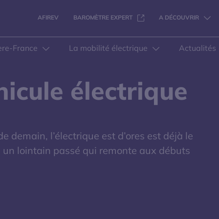
S'OUVRE DANS UNE NOUVELL
AFIREV
BAROMÈTRE EXPERT
A DÉCOUVRIR
ere-France
La mobilité électrique
Actualités
hicule électrique
 demain, l’électrique est d’ores est déjà le
urs un lointain passé qui remonte aux débuts