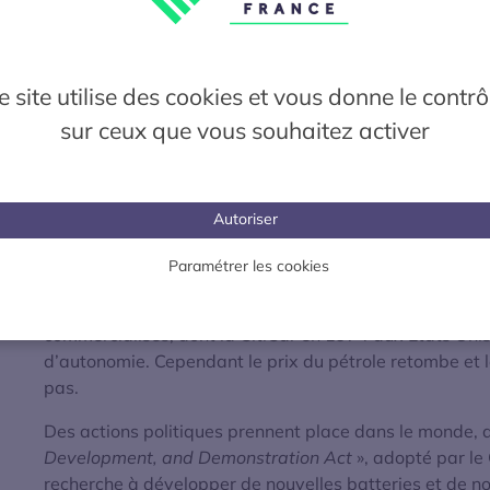
L’apparition en 1908 de la Ford T change la donne. Mal
batterie Fer-Nickel, la voiture électrique cède face aux
e site utilise des cookies et vous donne le contrô
abaisse les coûts de production et le démarreur élect
sur ceux que vous souhaitez activer
considérablement le confort de véhicules thermiques.
Dans les années 1920, le thermique bon marché, meille
l’électrique.
Autoriser
C’est en 1973 que l’on s’intéresse à nouveau à la propul
Paramétrer les cookies
l’importance d’une alternative au pétrole accompagné
donnent un nouveau souffle au développement du véhicu
commercialisés, dont la CitiCar en 1974 aux États Unis,
d’autonomie. Cependant le prix du pétrole retombe et l
pas.
Des actions politiques prennent place dans le monde, d
Development, and Demonstration Act
», adopté par le
recherche à développer de nouvelles batteries et de nou