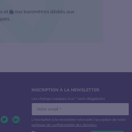
s et
là
nos baromètres dédiés aux
ques.
INSCRIPTION À LA NEWSLETTER
Les champs marqués d’un * sont obligatoires
L'inscription à la newsletter nécessite l'acception de notre
politique de confidentialité des données
.
Twitter. S'ouvre dans une nouvelle fenêtre
LinkedIn. S'ouvre dans une nouvelle fenêtre