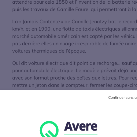
attendre pour cela 1850 et l’invention de la batterie
puis les travaux de Camille Faure, qui permettront à la 
La « Jamais Contente » de Camille Jenatzy bat le reco
km/h, et en 1900, une flotte de taxis électriques sillo
marché automobile américain est capté par les véhicule
pas derrière elles un nuage irrespirable de fumée noire
voitures thermiques de l’époque.
Qui dit voiture électrique dit point de recharge… sauf 
pour automobile électrique. Le modèle prévoit déjà une
avec son format proche des boîtes aux lettres. Pour rec
mettre un jeton dans le compteur, fermer les coupe-circui
choisir avec le commutateur du rhéostat l’intensité de c
Continuer sans a
Évolution des perform
électriques