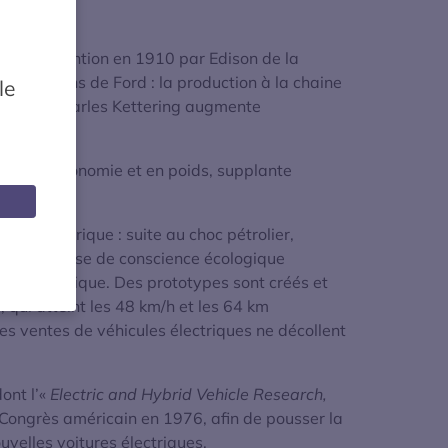
gré l’invention en 1910 par Edison de la
 innovations de Ford : la production à la chaine
le
rique de Charles Kettering augmente
ur en autonomie et en poids, supplante
sion électrique : suite au choc pétrolier,
e d’une prise de conscience écologique
le électrique. Des prototypes sont créés et
 qui atteint les 48 km/h et les 64 km
es ventes de véhicules électriques ne décollent
ont l’«
Electric and Hybrid Vehicle Research,
 Congrès américain en 1976, afin de pousser la
velles voitures électriques.