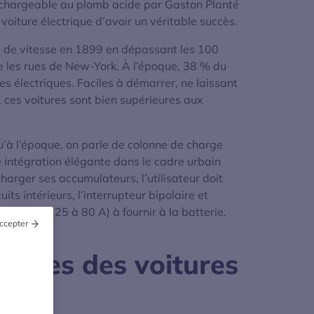
 rechargeable au plomb acide par Gaston Planté
voiture électrique d’avoir un véritable succès.
rd de vitesse en 1899 en dépassant les 100
nne les rues de New-York. À l’époque, 38 % du
s électriques. Faciles à démarrer, ne laissant
, ces voitures sont bien supérieures aux
qu’à l’époque, on parle de colonne de charge
 intégration élégante dans le cadre urbain
harger ses accumulateurs, l’utilisateur doit
ts intérieurs, l’interrupteur bipolaire et
harge (de 25 à 80 A) à fournir à la batterie.
ccepter
ances des voitures