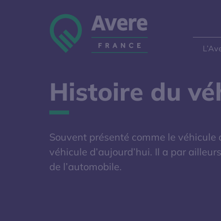
Aller à la navigation
Aller au contenu
Aller au pied de page
Panneau de gestion des cookies
L’Av
Histoire du vé
Souvent présenté comme le véhicule de
véhicule d’aujourd’hui. Il a par aille
de l’automobile.