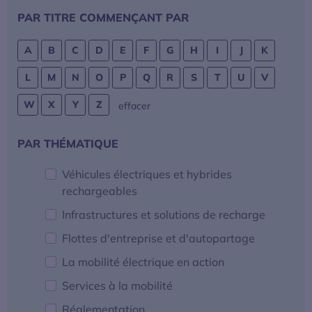
FILTRER
PAR TITRE COMMENÇANT PAR
La mobilité électrique
A
B
C
D
E
F
G
H
I
J
K
Actualités
L
M
N
O
P
Q
R
S
T
U
V
Baromètres
W
X
Y
Z
la sélection
effacer
Espace presse
FILTRER
PAR THÉMATIQUE
Véhicules électriques et hybrides
rechargeables
Infrastructures et solutions de recharge
Flottes d'entreprise et d'autopartage
La mobilité électrique en action
Services à la mobilité
Réglementation