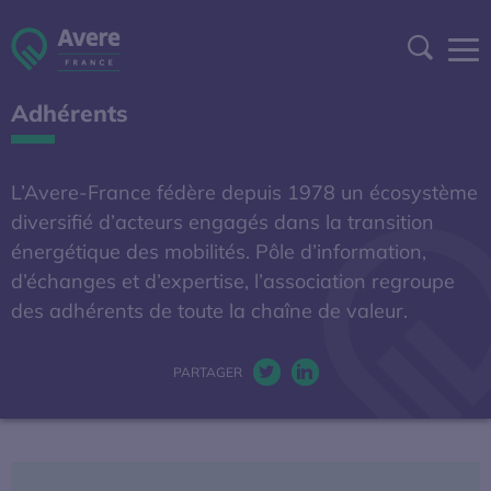
Aller à la navigation
Aller au contenu
Aller au pied de page
Panneau de gestion des cookies
Recher
Adhérents
DEVENIR ADHÉRENT
ESPACE ADHÉRENT
L’Avere-France fédère depuis 1978 un écosystème
diversifié d’acteurs engagés dans la transition
A DÉCOUVRIR
énergétique des mobilités. Pôle d’information,
d’échanges et d’expertise, l’association regroupe
des adhérents de toute la chaîne de valeur.
S'OUVRE DANS UNE NOUVELL
BAROMÈTRE EXPERT
AFIREV
PARTAGER
Twitter. S’ouvre dans une nou
LinkedIn. S’ouvre dans u
L’Avere-France