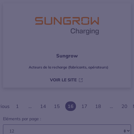
Sungrow
Acteurs de la recharge (fabricants, opérateurs)
S’OUVRE DANS UNE NOUVE
VOIR LE SITE
ious
1
…
14
15
16
17
18
…
20
Eléments par page :