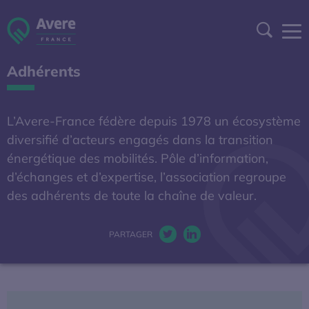
Aller à la navigation
Aller au contenu
Aller au pied de page
Panneau de gestion des cookies
Recher
Adhérents
DEVENIR ADHÉRENT
ESPACE ADHÉRENT
L’Avere-France fédère depuis 1978 un écosystème
diversifié d’acteurs engagés dans la transition
A DÉCOUVRIR
énergétique des mobilités. Pôle d’information,
d’échanges et d’expertise, l’association regroupe
des adhérents de toute la chaîne de valeur.
S'OUVRE DANS UNE NOUVELL
BAROMÈTRE EXPERT
AFIREV
PARTAGER
Twitter. S’ouvre dans une nou
LinkedIn. S’ouvre dans u
L’Avere-France