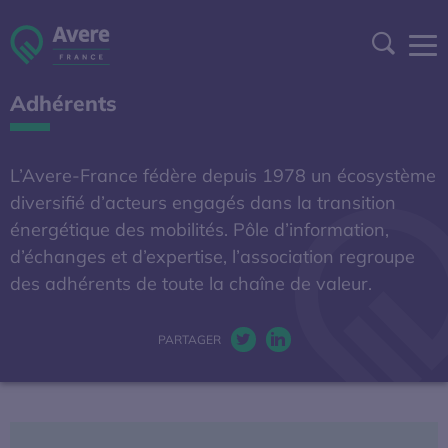
Aller à la navigation
Aller au contenu
Aller au pied de page
Panneau de gestion des cookies
Recher
Adhérents
DEVENIR ADHÉRENT
ESPACE ADHÉRENT
L’Avere-France fédère depuis 1978 un écosystème
diversifié d’acteurs engagés dans la transition
A DÉCOUVRIR
énergétique des mobilités. Pôle d’information,
d’échanges et d’expertise, l’association regroupe
des adhérents de toute la chaîne de valeur.
S'OUVRE DANS UNE NOUVELL
BAROMÈTRE EXPERT
AFIREV
PARTAGER
Twitter. S’ouvre dans une nou
LinkedIn. S’ouvre dans u
L’Avere-France