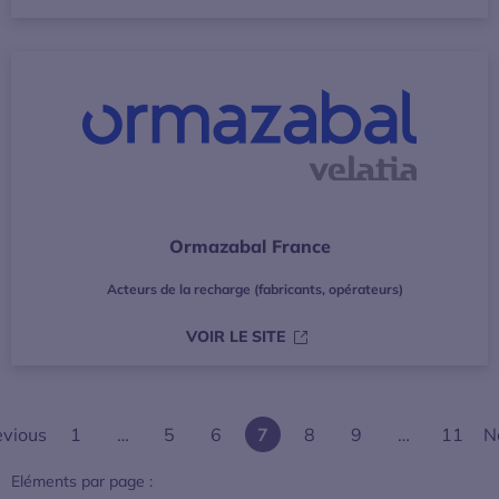
Ormazabal France
Acteurs de la recharge (fabricants, opérateurs)
S’OUVRE DANS UNE NOUVE
VOIR LE SITE
evious
1
…
5
6
7
8
9
…
11
N
Eléments par page :