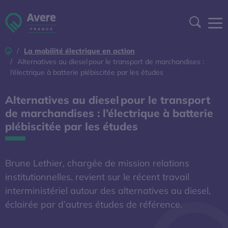
Aller à la navigation
Aller au contenu
Aller au pied de page
Panneau de gestion des cookies
Recher
Accueil
La mobilité électrique en action
DEVENIR ADHÉRENT
Alternatives au diesel pour le transport de marchandises :
l’électrique à batterie plébiscitée par les études
ESPACE ADHÉRENT
Alternatives au diesel pour le transport
de marchandises : l’électrique à batterie
A DÉCOUVRIR
plébiscitée par les études
S'OUVRE DANS UNE NOUVELL
BAROMÈTRE EXPERT
Brune Lethier, chargée de mission relations
AFIREV
institutionnelles, revient sur le récent travail
interministériel autour des alternatives au diesel,
éclairée par d’autres études de référence.
L’Avere-France