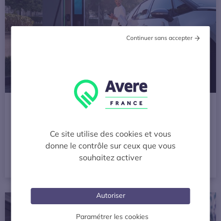
Continuer sans accepter
Publié le 16 février 2026
[Baromètre] 189 943 points de recharge ouverts
au public fin janvier 2026
Ce site utilise des cookies et vous
Baromètres points de recharge ouverts au public
donne le contrôle sur ceux que vous
souhaitez activer
LIRE LA SUITE
Autoriser
[Baromètre] 185 501 points de recharge ouverts au public
Baromètres points de recharge ouverts au public
Paramétrer les cookies