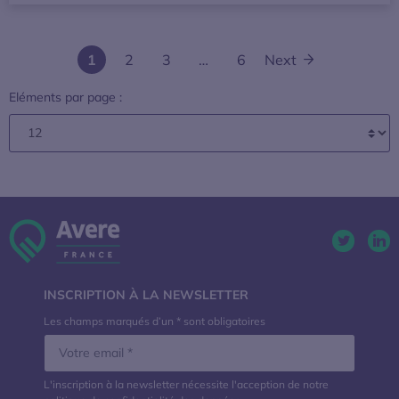
1
2
3
…
6
Next
Eléments par page :
Twitter. 
Lin
INSCRIPTION À LA NEWSLETTER
Les champs marqués d’un * sont obligatoires
L'inscription à la newsletter nécessite l'acception de notre