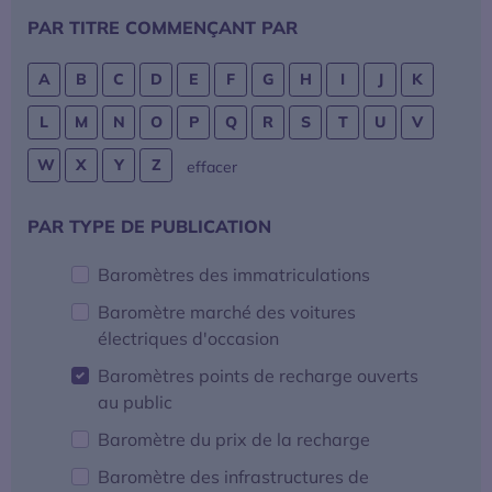
FILTRER
PAR TITRE COMMENÇANT PAR
La mobilité électrique
A
B
C
D
E
F
G
H
I
J
K
Actualités
L
M
N
O
P
Q
R
S
T
U
V
Baromètres
W
X
Y
Z
la sélection
effacer
Espace presse
FILTRER
PAR TYPE DE PUBLICATION
Baromètres des immatriculations
Baromètre marché des voitures
électriques d'occasion
Baromètres points de recharge ouverts
au public
Baromètre du prix de la recharge
Baromètre des infrastructures de