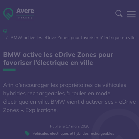
Aller à la navigation
Aller au contenu
Aller au pied de page
Panneau de gestion des cookies
Recher
Accueil
DEVENIR ADHÉRENT
BMW active les eDrive Zones pour favoriser l’électrique en ville
ESPACE ADHÉRENT
BMW active les eDrive Zones pour
favoriser l’électrique en ville
A DÉCOUVRIR
Afin d’encourager les propriétaires de véhicules
S'OUVRE DANS UNE NOUVELL
BAROMÈTRE EXPERT
hybrides rechargeables à rouler en mode
électrique en ville, BMW vient d’activer ses « eDrive
AFIREV
Zones ». Explications.
Publié le 17 mars 2020
L’Avere-France
Véhicules électriques et hybrides rechargeables