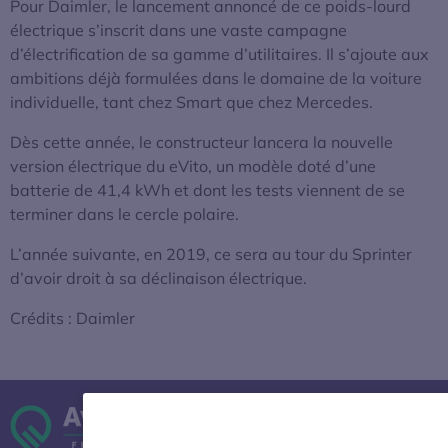
Pour Daimler, le lancement annoncé de ce poids-lourd
électrique s’inscrit dans une vaste campagne
d’électrification de sa gamme d’utilitaires. Il s’ajoute aux
ambitions déjà formulées dans le domaine de la voiture
individuelle, tant chez Smart que chez Mercedes.
Dès cette année, le constructeur lancera la nouvelle
version électrique du eVito, un modèle doté d’une
batterie de 41,4 kWh et dont les tests viennent de se
terminer dans le cercle polaire.
L’année suivante, en 2019, ce sera au tour du Sprinter
d’avoir droit à sa déclinaison électrique.
Crédits : Daimler