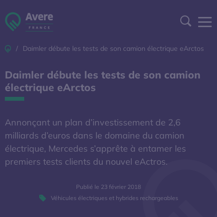
Aller à la navigation
Aller au contenu
Aller au pied de page
Panneau de gestion des cookies
Recher
Accueil
Daimler débute les tests de son camion électrique eArctos
DEVENIR ADHÉRENT
Daimler débute les tests de son camion
ESPACE ADHÉRENT
électrique eArctos
A DÉCOUVRIR
Annonçant un plan d’investissement de 2,6
milliards d’euros dans le domaine du camion
S'OUVRE DANS UNE NOUVELL
BAROMÈTRE EXPERT
électrique, Mercedes s’apprête à entamer les
premiers tests clients du nouvel eActros.
AFIREV
Publié le 23 février 2018
Véhicules électriques et hybrides rechargeables
L’Avere-France