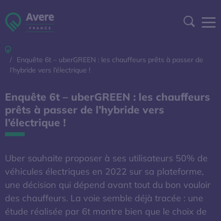
Aller à la navigation
Aller au contenu
Aller au pied de page
Panneau de gestion des cookies
Recher
Accueil
DEVENIR ADHÉRENT
Enquête 6t – uberGREEN : les chauffeurs prêts à passer de
l’hybride vers l’électrique !
ESPACE ADHÉRENT
Enquête 6t – uberGREEN : les chauffeurs
prêts à passer de l’hybride vers
A DÉCOUVRIR
l’électrique !
S'OUVRE DANS UNE NOUVELL
BAROMÈTRE EXPERT
Uber souhaite proposer à ses utilisateurs 50% de
AFIREV
véhicules électriques en 2022 sur sa plateforme,
une décision qui dépend avant tout du bon vouloir
des chauffeurs. La voie semble déjà tracée : une
L’Avere-France
étude réalisée par 6t montre bien que le choix de