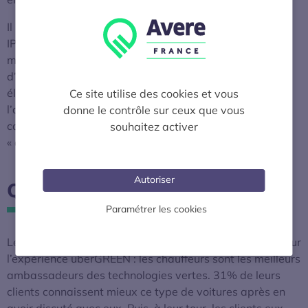
Il reste encore des a priori à lever. Tout comme l’étude
IPSOS sur les Français et la mobilité électrique l’avait
montré, les chauffeurs VTC souffrent encore d’un déficit
d’information et certains confondent même hybrides et
électriques. Il faut y ajouter encore des réserves sur
Ce site utilise des cookies et vous
l’autonomie des batteries, d’où l’importance de
donne le contrôle sur ceux que vous
communiquer sur les réseaux de bornes de recharge
souhaitez activer
« accélérée » et rapide en Ile-de-France.
Autoriser
Quelles perspectives ?
Paramétrer les cookies
Les constats bien connus de la filière se vérifient aussi sur
l’expérience uberGREEN : les chauffeurs sont les meilleurs
ambassadeurs des technologies vertes. 31% de leurs
clients connaissent mieux ce type de voitures après en