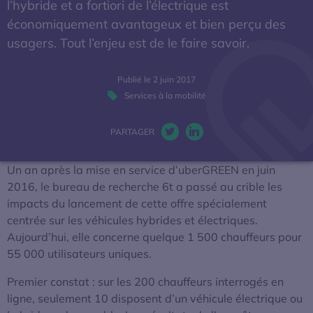
l’hybride et a fortiori de l’électrique est
La mobilité électrique
économiquement avantageux et bien perçu des
usagers. Tout l’enjeu est de le faire savoir.
Actualités
Publié le 2 juin 2017
Baromètres
Services à la mobilité
Espace presse
PARTAGER
Twitter. S’ouvre dans une nou
LinkedIn. S’ouvre dans u
Un an après la mise en service d’uberGREEN en juin
2016, le bureau de recherche 6t a passé au crible les
impacts du lancement de cette offre spécialement
centrée sur les véhicules hybrides et électriques.
Aujourd’hui, elle concerne quelque 1 500 chauffeurs pour
55 000 utilisateurs uniques.
Premier constat : sur les 200 chauffeurs interrogés en
ligne, seulement 10 disposent d’un véhicule électrique ou