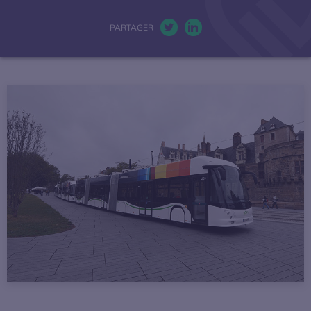
La mobilité électrique
PARTAGER
Twitter. S’ouvre dans une nou
LinkedIn. S’ouvre dans u
Actualités
Baromètres
Espace presse