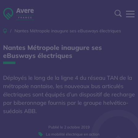
Aller à la navigation
Aller au contenu
Aller au pied de page
Panneau de gestion des cookies
Recher
Accueil
Nantes Métropole inaugure ses eBusways électriques
DEVENIR ADHÉRENT
Nantes Métropole inaugure ses
ESPACE ADHÉRENT
eBusways électriques
A DÉCOUVRIR
Déployés le long de la ligne 4 du réseau TAN de la
métropole nantaise, les nouveaux bus articulés
S'OUVRE DANS UNE NOUVELL
BAROMÈTRE EXPERT
électriques sont équipés d’un dispositif de recharge
par biberonnage fournis par le groupe helvético-
AFIREV
suédois ABB.
Publié le 2 octobre 2019
L’Avere-France
La mobilité électrique en action