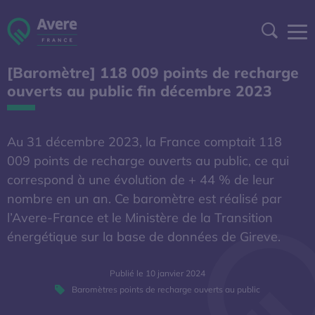
Aller à la navigation
Aller au contenu
Aller au pied de page
Panneau de gestion des cookies
Recher
[Baromètre] 118 009 points de recharge
DEVENIR ADHÉRENT
ouverts au public fin décembre 2023
ESPACE ADHÉRENT
Au 31 décembre 2023, la France comptait 118
A DÉCOUVRIR
009 points de recharge ouverts au public, ce qui
correspond à une évolution de + 44 % de leur
nombre en un an. Ce baromètre est réalisé par
S'OUVRE DANS UNE NOUVELL
BAROMÈTRE EXPERT
l’Avere-France et le Ministère de la Transition
énergétique sur la base de données de Gireve.
AFIREV
Publié le 10 janvier 2024
Baromètres points de recharge ouverts au public
L’Avere-France