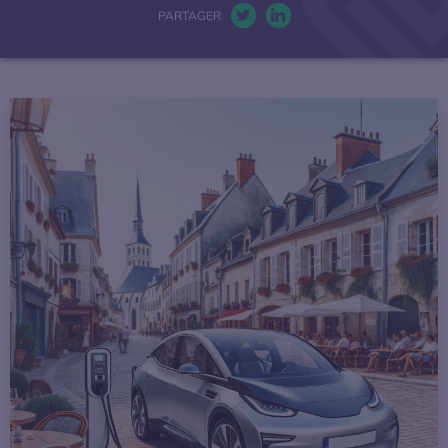
PARTAGER
La mobilité électrique
Twitter. S’ouvre dans une nou
LinkedIn. S’ouvre dans u
Actualités
Baromètres
Espace presse