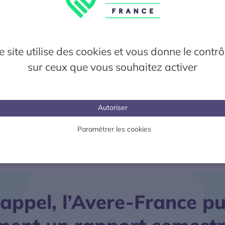
officiellement franchi, grâce à 2 654 nouvelles ins
mois de janvier. Pour la première fois, la recharg
dépasse le seuil de 10%. Il y a trois ans, en janvi
représentait que 2% de l’ensemble des infrastru
e site utilise des cookies et vous donne le contrô
recharge, ce qui témoigne de la forte progressio
sur ceux que vous souhaitez activer
catégorie de puissance. Enfin, la disponibilité de
recharge se stabilise à 93% (-0,4 pts en AC, +0,
taux d’accès immédiat aux stations de recharge 
Autoriser
également à 95%.
Paramétrer les cookies
Clément Molizon
Délégué général de l’Avere-France
appel, l’Avere-France pu