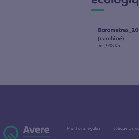
Barometres_20
(combiné)
pdf, 938 Ko
S’ouvre dans un
Mentions légales
Politique de co