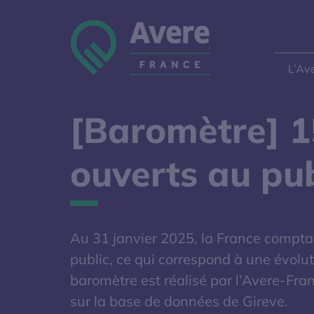
Aller à la navigation
Aller au contenu
Aller au pied de page
Panneau de gestion des cookies
L’Av
[Baromètre] 1
ouverts au pub
Au 31 janvier 2025, la France compta
public, ce qui correspond à une évolu
baromètre est réalisé par l’Avere-Fran
sur la base de données de Gireve.