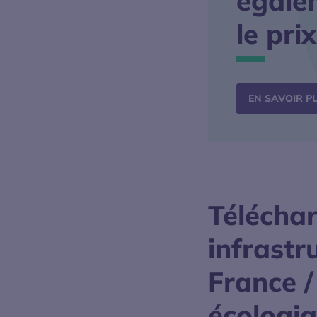
égale
le pri
EN SAVOIR P
Télécha
infrastr
France /
écologiq