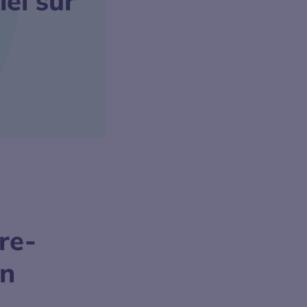
el sur
re-
on