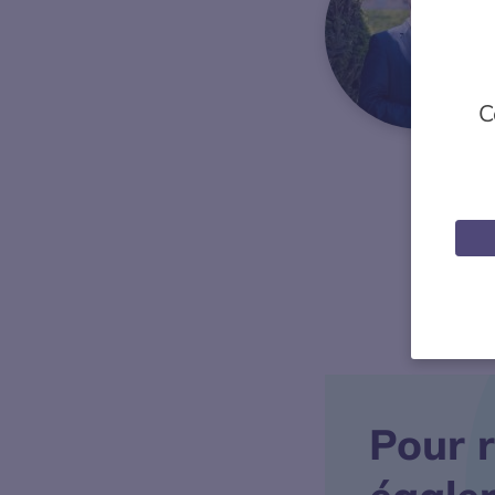
C
Pour r