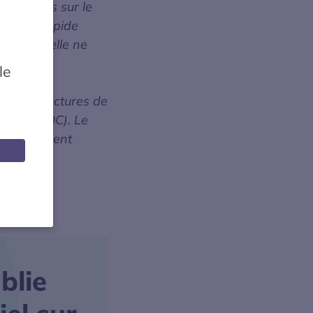
tallations sur le
e ultra-rapide
er 2022, elle ne
ctures de
le
n de cette
s infrastructures de
4 pts en DC). Le
se maintient
blie