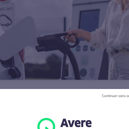
Continuer sans a
L’année 2025 démarre sous de bons auspices po
cap symbolique des 150 000 infrastructures ouve