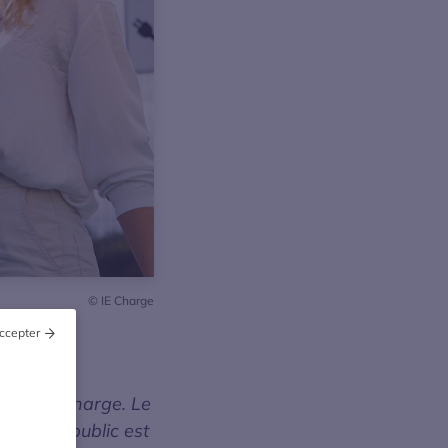
© IE Charge
ccepter
ur la recharge. Le
rtes au public est