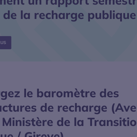
ment un rapport semestri
x de la recharge publique
S’OUVRE DANS UNE NOUVELLE FENÊTRE
LUS
rgez le baromètre des
uctures de recharge (Ave
 Ministère de la Transiti
ue / Gireve)