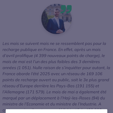
Les mois se suivent mais ne se ressemblent pas pour la
recharge publique en France. En effet, après un mois
d’avril prolifique (4 399 nouveaux points de charge), le
mois de mai est l’un des plus faibles des 3 dernières
années (1 051). Nulle raison de s’inquiéter pour autant, la
France aborde l’été 2025 avec un réseau de 169 106
points de recharge ouvert au public, soit le 3e plus grand
réseau d’Europe derrière les Pays-Bas (191 155) et
l’Allemagne (171 579). Le mois de mai a également été
marqué par un déplacement à l’Haÿ-les-Roses (94) du
ministre de l’Economie et du ministre de l’Industrie. A
cette occasion, ils ont renouvelé l’objectif de 400 000