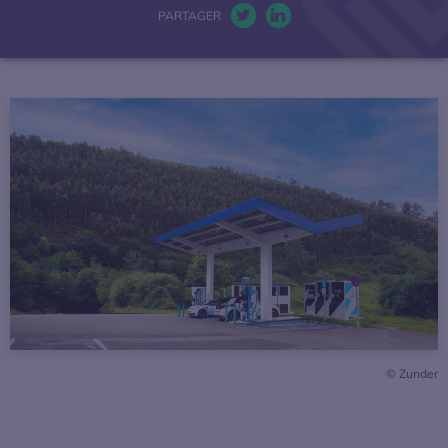
PARTAGER
La mobilité électrique
Twitter. S’ouvre dans une nou
LinkedIn. S’ouvre dans u
Actualités
Baromètres
Espace presse
© Zunder