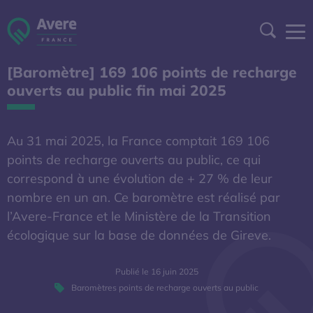
Aller à la navigation
Aller au contenu
Aller au pied de page
Panneau de gestion des cookies
Recher
[Baromètre] 169 106 points de recharge
DEVENIR ADHÉRENT
ouverts au public fin mai 2025
ESPACE ADHÉRENT
Au 31 mai 2025, la France comptait 169 106
A DÉCOUVRIR
points de recharge ouverts au public, ce qui
correspond à une évolution de + 27 % de leur
nombre en un an. Ce baromètre est réalisé par
S'OUVRE DANS UNE NOUVELL
BAROMÈTRE EXPERT
l’Avere-France et le Ministère de la Transition
écologique sur la base de données de Gireve.
AFIREV
Publié le 16 juin 2025
Baromètres points de recharge ouverts au public
L’Avere-France