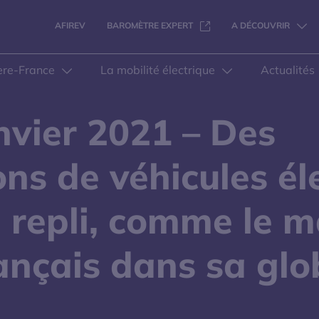
S'OUVRE DANS UNE NOUVELL
AFIREV
BAROMÈTRE EXPERT
A DÉCOUVRIR
ere-France
La mobilité électrique
Actualités
nvier 2021 – Des
ns de véhicules él
n repli, comme le 
ançais dans sa glo