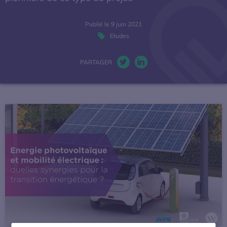
La mobilité électrique
Publié le 9 juin 2021
Etudes
Actualités
PARTAGER
Baromètres
Twitter. S’ouvre dans une nou
LinkedIn. S’ouvre dans u
Espace presse