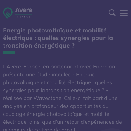
Aller à la navigation
Aller au contenu
Aller au pied de page
Panneau de gestion des cookies
Recher
Energie photovoltaïque et mobilité
DEVENIR ADHÉRENT
électrique : quelles synergies pour la
transition énergétique ?
ESPACE ADHÉRENT
A DÉCOUVRIR
L’Avere-France, en partenariat avec Enerplan,
présente une étude intitulée « Energie
photovoltaïque et mobilité électrique : quelles
S'OUVRE DANS UNE NOUVELL
BAROMÈTRE EXPERT
synergies pour la transition énergétique ? »,
réalisée par Wavestone. Celle-ci fait part d’une
AFIREV
analyse en profondeur des opportunités du
couplage énergie photovoltaïque et mobilité
électrique, ainsi que d’un retour d’expériences de
L’Avere-France
pionniers de ce type de projet.