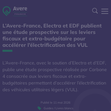
Aller à la navigation
Aller au contenu
Aller au pied de page
Panneau de gestion des cookies
Recher
L’Avere-France, Electra et EDF publient
DEVENIR ADHÉRENT
une étude prospective sur les leviers
fiscaux et extra-budgétaire pour
ESPACE ADHÉRENT
accélérer l’électrification des VUL
A DÉCOUVRIR
L’Avere-France, avec le soutien d’Electra et d’EDF,
publie une étude prospective réalisée par Carbone
S'OUVRE DANS UNE NOUVELL
BAROMÈTRE EXPERT
4 consacrée aux leviers fiscaux et extra-
budgétaires permettant d’accélérer l’électrification
AFIREV
des véhicules utilitaires légers (VUL).
Publié le 11 mai 2026
L’Avere-France
Guides / Livres blancs