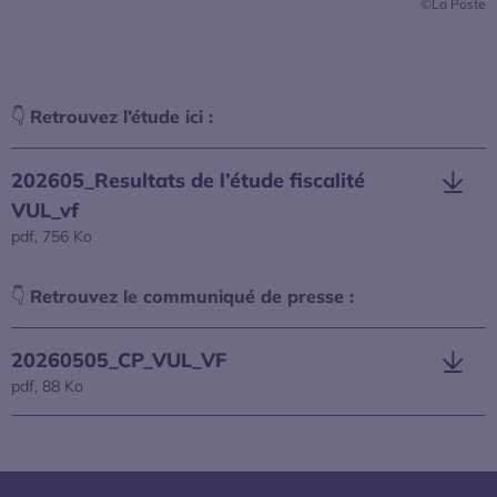
©
La Poste
👇
Retrouvez l’étude ici :
202605_Resultats de l’étude fiscalité
VUL_vf
pdf, 756 Ko
S’ouvre dans une nouvelle fenêtre
👇
Retrouvez le communiqué de presse :
20260505_CP_VUL_VF
pdf, 88 Ko
S’ouvre dans une nouvelle fenêtre