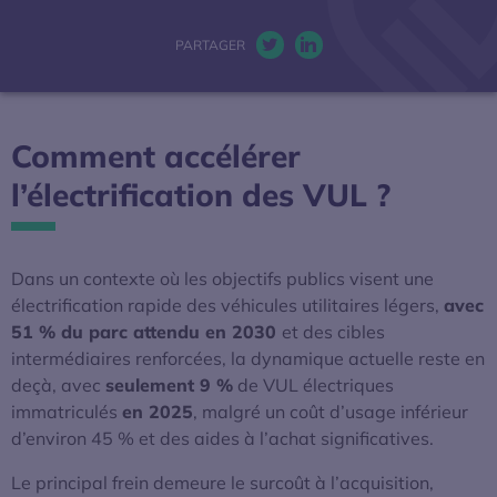
La mobilité électrique
PARTAGER
Twitter. S’ouvre dans une nou
LinkedIn. S’ouvre dans u
Actualités
Comment accélérer
Baromètres
l’électrification des VUL ?
Espace presse
Dans un contexte où les objectifs publics visent une
électrification rapide des véhicules utilitaires légers,
avec
51 % du parc attendu en 2030
et des cibles
intermédiaires renforcées, la dynamique actuelle reste en
deçà, avec
seulement 9 %
de VUL électriques
immatriculés
en 2025
, malgré un coût d’usage inférieur
d’environ 45 % et des aides à l’achat significatives.
Le principal frein demeure le surcoût à l’acquisition,