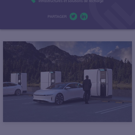
Infrastructures et solutions de recharge
La mobilité électrique
PARTAGER
Twitter. S’ouvre dans une nou
LinkedIn. S’ouvre dans u
Actualités
Baromètres
Espace presse