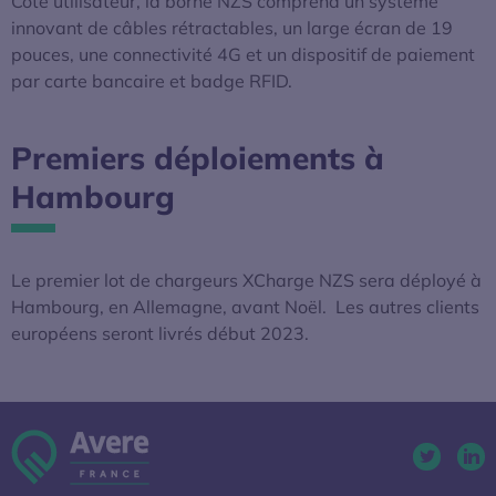
Côté utilisateur, la borne NZS comprend un système
innovant de câbles rétractables, un large écran de 19
pouces, une connectivité 4G et un dispositif de paiement
par carte bancaire et badge RFID.
Premiers déploiements à
Hambourg
Le premier lot de chargeurs XCharge NZS sera déployé à
Hambourg, en Allemagne, avant Noël. Les autres clients
européens seront livrés début 2023.
Twitter. 
Lin