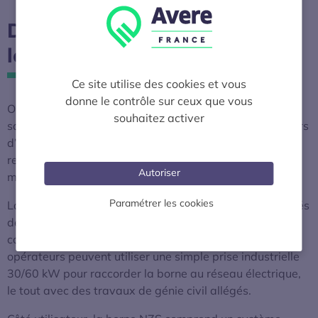
De nombreux avantages pour
les opérateurs
Ce site utilise des cookies et vous
donne le contrôle sur ceux que vous
Outre son intérêt pour stabiliser le réseau électrique, la
souhaitez activer
solution développée par XCharge permet aux opérateurs
d’optimiser leurs coûts, en privilégiant par exemple la
recharge des batteries tampons lorsque l’énergie est la
Autoriser
moins chère.
Paramétrer les cookies
La connexion au réseau est également facilitée. Exonérés
de procédures de raccordement à la fois longues et
coûteuses pour accéder à la haute puissance, les
opérateurs peuvent utiliser une simple prise industrielle
30/60 kW pour raccorder la borne au réseau électrique,
le tout avec des travaux de génie civil allégés.