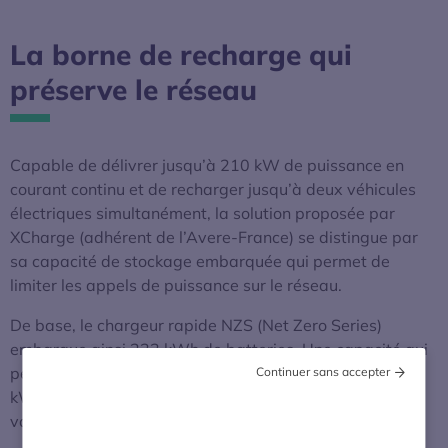
La borne de recharge qui
préserve le réseau
Capable de délivrer jusqu’à 210 kW de puissance en
courant continu et de recharger jusqu’à deux véhicules
électriques simultanément, la solution proposée par
XCharge (adhérent de l’Avere-France) se distingue par
sa capacité de stockage embarquée qui permet de
limiter les appels de puissance sur le réseau.
De base, le chargeur rapide NZS (Net Zero Series)
embarque ainsi 233 kWh de batteries. Une capacité qui
peut être doublée selon les besoins pour atteindre 466
Continuer sans accepter
kWh, soit de quoi recharger l’équivalent de quelques 10
voitures citadines électriques sans impact sur le réseau.