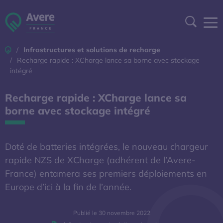
Aller à la navigation
Aller au contenu
Aller au pied de page
Panneau de gestion des cookies
Recher
Accueil
Infrastructures et solutions de recharge
DEVENIR ADHÉRENT
Recharge rapide : XCharge lance sa borne avec stockage
intégré
ESPACE ADHÉRENT
Recharge rapide : XCharge lance sa
borne avec stockage intégré
A DÉCOUVRIR
S'OUVRE DANS UNE NOUVELL
BAROMÈTRE EXPERT
Doté de batteries intégrées, le nouveau chargeur
rapide NZS de XCharge (adhérent de l’Avere-
AFIREV
France) entamera ses premiers déploiements en
Europe d’ici à la fin de l’année.
L’Avere-France
Publié le 30 novembre 2022