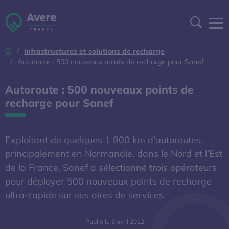
Aller à la navigation
Aller au contenu
Aller au pied de page
Panneau de gestion des cookies
Recher
Accueil
Infrastructures et solutions de recharge
DEVENIR ADHÉRENT
Autoroute : 500 nouveaux points de recharge pour Sanef
ESPACE ADHÉRENT
Autoroute : 500 nouveaux points de
recharge pour Sanef
A DÉCOUVRIR
Exploitant de quelques 1 800 km d’autoroutes,
S'OUVRE DANS UNE NOUVELL
BAROMÈTRE EXPERT
principalement en Normandie, dans le Nord et l’Est
de la France, Sanef a sélectionné trois opérateurs
AFIREV
pour déployer 500 nouveaux points de recharge
ultra-rapide sur ses aires de services.
L’Avere-France
Publié le 5 avril 2022