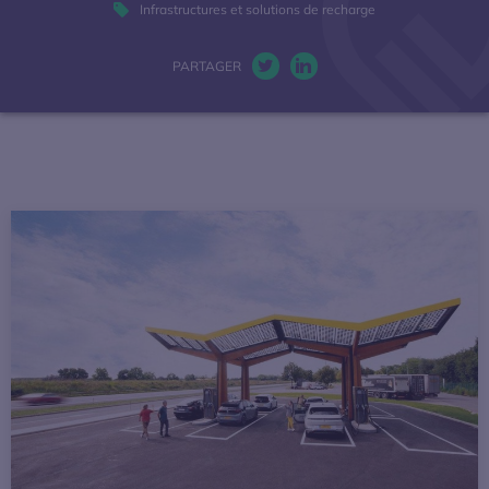
Infrastructures et solutions de recharge
La mobilité électrique
PARTAGER
Actualités
Twitter. S’ouvre dans une nou
LinkedIn. S’ouvre dans u
Baromètres
Espace presse