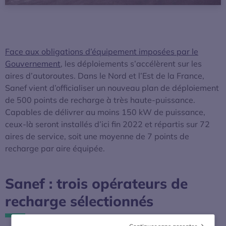
Face aux obligations d’équipement imposées par le
Gouvernement
, les déploiements s’accélèrent sur les
aires d’autoroutes. Dans le Nord et l’Est de la France,
Sanef vient d’officialiser un nouveau plan de déploiement
de 500 points de recharge à très haute-puissance.
Capables de délivrer au moins 150 kW de puissance,
ceux-là seront installés d’ici fin 2022 et répartis sur 72
aires de service, soit une moyenne de 7 points de
recharge par aire équipée.
Sanef : trois opérateurs de
recharge sélectionnés