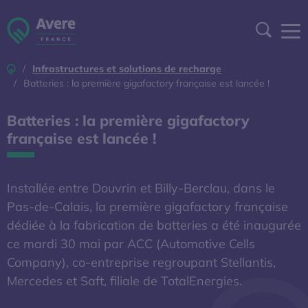
Aller à la navigation
Aller au contenu
Aller au pied de page
Panneau de gestion des cookies
Recher
Accueil
Infrastructures et solutions de recharge
DEVENIR ADHÉRENT
Batteries : la première gigafactory française est lancée !
ESPACE ADHÉRENT
Batteries : la première gigafactory
française est lancée !
A DÉCOUVRIR
Installée entre Douvrin et Billy-Berclau, dans le
S'OUVRE DANS UNE NOUVELL
BAROMÈTRE EXPERT
Pas-de-Calais, la première gigafactory française
dédiée à la fabrication de batteries a été inaugurée
AFIREV
ce mardi 30 mai par ACC (Automotive Cells
Company), co-entreprise regroupant Stellantis,
Mercedes et Saft, filiale de TotalEnergies.
L’Avere-France