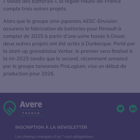
« Vallée des batteries », la région Hauts-de-France
compte trois autres projets.
Alors que le groupe sino-japonais AESC-Envision
assurera la fabrication de batteries pour Renault à
compter de 2025 à partir d’une usine basée à Douai,
deux autres projets ont été actés à Dunkerque. Porté par
la start-up grenobloise Verkor, le premier sera finalisé à
la mi-2025 tandis que le second, récemment annoncé
par le groupe taiwanais ProLogium, vise un début de
production pour 2026.
Twitter. 
Lin
INSCRIPTION À LA NEWSLETTER
Les champs marqués d’un * sont obligatoires