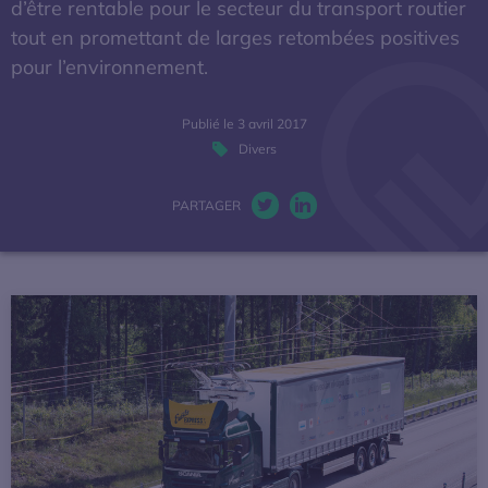
d’être rentable pour le secteur du transport routier
La mobilité électrique
tout en promettant de larges retombées positives
pour l’environnement.
Actualités
Publié le 3 avril 2017
Baromètres
Divers
Espace presse
PARTAGER
Twitter. S’ouvre dans une nou
LinkedIn. S’ouvre dans u