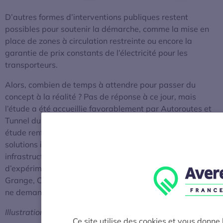
D’autres formes d’interventions publiques restent
possibles pour soutenir la démarche, comme la mise en
place de zones à circulation restreinte ou encore la
garantie de prix constants de l’électricité pour les
transporteurs.
Alors, combien de temps à attendre pour passer du
concept à la réalité ? Pas de réponse à ce jour, mais
l’étude a été accueillie favorablement par Autoroutes et
Tunnel du Mont Blanc (ATMB).
«
Les résultats de cette
étude renforcent notre volonté d’avancer sur ces
solutions innovantes de mobilité en proposant les
infrastructures d’ATMB comme un laboratoire
d’expérimentation en conditions réelles », souligne Florian
Grange, Chef de projet innovation et développement. On
ne demande qu’à voir !
Illustration : © SiemensGraphiques : © Carbone 4
Ce site utilise des cookies et vous donne 