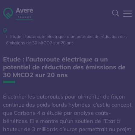
Aller à la navigation
Aller au contenu
Aller au pied de page
Panneau de gestion des cookies
Recher
Accueil
DEVENIR ADHÉRENT
Etude : l’autoroute électrique a un potentiel de réduction des
émissions de 30 MtCO2 sur 20 ans
ESPACE ADHÉRENT
Etude : l’autoroute électrique a un
potentiel de réduction des émissions de
A DÉCOUVRIR
30 MtCO2 sur 20 ans
S'OUVRE DANS UNE NOUVELL
BAROMÈTRE EXPERT
Électrifier les autoroutes pour alimenter de façon
AFIREV
continue des poids lourds hybrides, c’est le concept
que Carbone 4 a étudié par analyse coûts-
bénéfices. Elle montre qu’un soutien de l’Etat à
L’Avere-France
hauteur de 3 milliards d’euros permettrait au projet