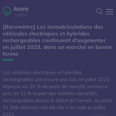
Aller à la navigation
Aller au contenu
Aller au pied de page
Panneau de gestion des cookies
Recher
[Baromètre] Les immatriculations des
DEVENIR ADHÉRENT
véhicules électriques et hybrides
rechargeables continuent d’augmenter
ESPACE ADHÉRENT
en juillet 2023, dans un marché en bonne
forme
A DÉCOUVRIR
Les véhicules électriques et hybrides
S'OUVRE DANS UNE NOUVELL
BAROMÈTRE EXPERT
rechargeables ont encore une fois, en juillet 2023,
dépassé les 20 % de parts de marché, portant à
AFIREV
près de 21 % la part des modèles électrifiés
rechargeables depuis le début de l’année. Au total,
32 208 véhicules ont été mis à la route en juillet
L’Avere-France
2023.