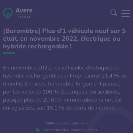
Aller à la navigation
Aller au contenu
Aller au pied de page
Panneau de gestion des cookies
Recher
[Baromètre] Plus d’1 véhicule neuf sur 5
DEVENIR ADHÉRENT
était, en novembre 2022, électrique ou
hybride rechargeable !
ESPACE ADHÉRENT
A DÉCOUVRIR
En novembre 2022, les véhicules électriques et
hybrides rechargeables ont représenté 21,4 % du
marché. Un score honorable, largement poussé
S'OUVRE DANS UNE NOUVELL
BAROMÈTRE EXPERT
par les voitures 100 % électriques particulières,
puisque plus de 20 000 immatriculations ont été
AFIREV
enregistrées, soit 15,1 % de parts de marché.
Publié le 6 décembre 2022
L’Avere-France
Baromètres des immatriculations