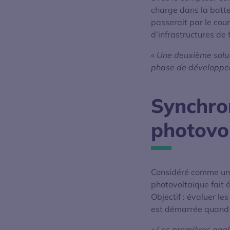
charge dans la batte
passerait par le cou
d’infrastructures d
«
Une deuxième soluti
phase de développ
Synchron
photovo
Considéré comme une 
photovoltaïque fait 
Objectif : évaluer le
est démarrée quand 
« Les premières anal