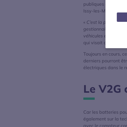
publiques des réseau
Issy-les-Moulineaux
«
C’est la première fo
gestionnaire de rése
véhicules électrique
qui visait aussi à me
Toujours en cours, c
derniers pourront êtr
électriques dans le 
Le V2G 
Car les batteries pou
également sur la tec
avec le compteur comm