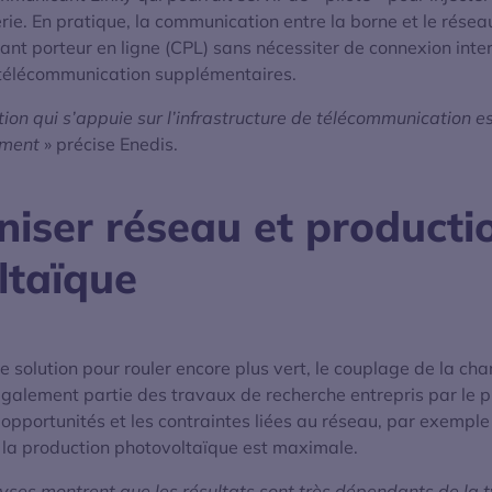
rie. En pratique, la communication entre la borne et le réseau
rant porteur en ligne (CPL) sans nécessiter de connexion inte
e télécommunication supplémentaires.
on qui s’appuie sur l’infrastructure de télécommunication est
ement
» précise Enedis.
iser réseau et producti
ltaïque
solution pour rouler encore plus vert, le couplage de la ch
également partie des travaux de recherche entrepris par le p
s opportunités et les contraintes liées au réseau, par exempl
la production photovoltaïque est maximale.
yses montrent que les résultats sont très dépendants de la 