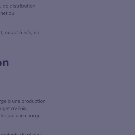
 de distribution
rnet ou
, quant à elle, en
on
arge à une production
rojet aVEnir.
e lorsqu’une charge
typologie du réseau,