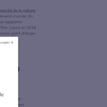
marché de la voiture
evient cruciale. En
eux supporter
aVEnir. Lancé en 2019
premier point d’étape
ccepter
es
 et à
le
puissance de
sur des bornes