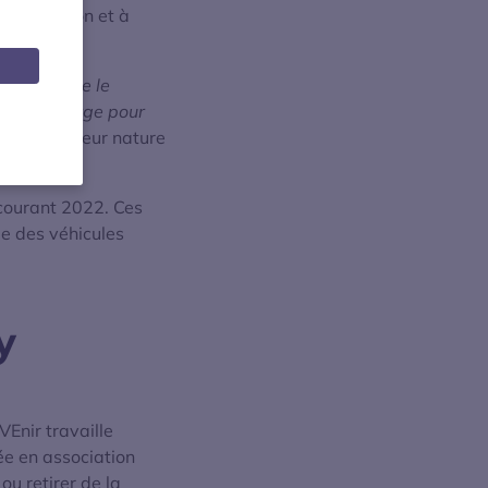
u Grand Lyon et à
ctions entre le
es de recharge pour
tion grandeur nature
 courant 2022. Ces
le des véhicules
y
VEnir travaille
ée en association
ou retirer de la