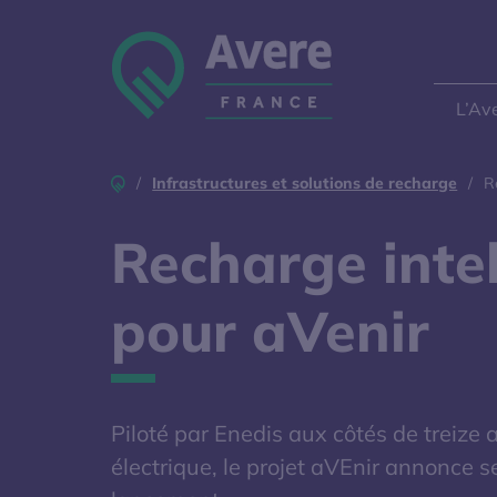
Aller à la navigation
Aller au contenu
Aller au pied de page
Panneau de gestion des cookies
L’Av
Accueil
Infrastructures et solutions de recharge
R
Recharge intel
pour aVenir
Piloté par Enedis aux côtés de treize 
électrique, le projet aVEnir annonce 