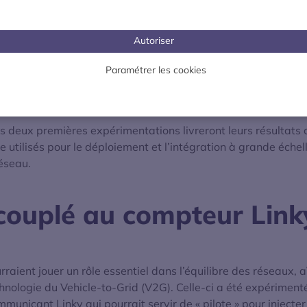
x Izivia et Electric 55 Charging, respectivement installés a
 (Hauts-de-Seine).
Autoriser
is en France que sont testées en conditions réelles les intera
au de distribution (Enedis) et les opérateurs d’infrastructur
Paramétrer les cookies
s
» note le communiqué de presse d’Enedis. Une expérimenta
surer l’acceptabilité des usagers.
es deux premières expérimentations livreront leurs résultats
e utilisés pour le déploiement et l’intégration à grande échel
réseau.
couplé au compteur Link
rraient jouer un rôle essentiel dans l’équilibre des réseaux, a
hnologie du Vehicle-to-Grid (V2G). Celle-ci a été expériment
unicant Linky qui pourrait servir de « pilote » pour injecter 