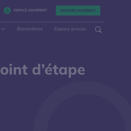
E FENÊTRE
ESPACE ADHÉRENT
DEVENIR ADHÉRENT
Rechercher
OUVRIR L
Baromètres
Espace presse
Que recherchez-vous ?
FERMER L
point d’étape