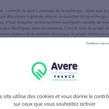
ux, « vehicle-to-grid », pilotage de la recharge… Alors que le
pe désormais à grande vitesse, la question de la recharge d
eau, il faut imaginer un écosystème intelligent capable de mi
icules électriques dans les réseaux. C’est le sens du projet 
autres acteurs de la mobilité électrique, le projet réalise un 
’expérimentation.
Continuer sans a
ité des réseaux : premièr
entations au Grand Lyon
-Moulineaux
e site utilise des cookies et vous donne le contrô
ncé une première série d’expérimentations pour adapter la 
sur ceux que vous souhaitez activer
 des contraintes du réseau. Celles-ci ont été mises en place 